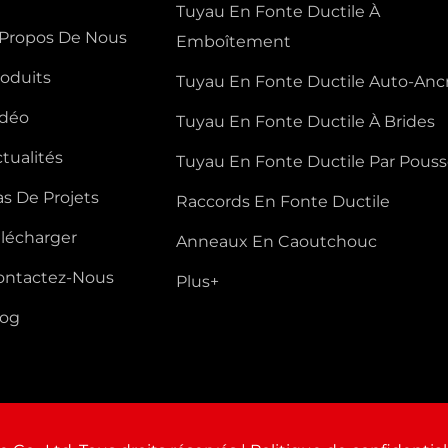
Tuyau En Fonte Ductile À
 Propos De Nous
Emboîtement
roduits
Tuyau En Fonte Ductile Auto-Anc
idéo
Tuyau En Fonte Ductile À Brides
tualités
Tuyau En Fonte Ductile Par Pous
s De Projets
Raccords En Fonte Ductile
élécharger
Anneaux En Caoutchouc
ontactez-Nous
Plus+
log