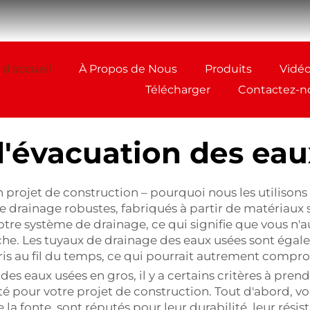
 d'accueil
À Propos de Nous
Produits
Vidé
Télécharger
Contactez-n
d'évacuation des eau
rojet de construction – pourquoi nous les utilisons e
de drainage robustes, fabriqués à partir de matériaux
votre système de drainage, ce qui signifie que vous n'
he. Les tuyaux de drainage des eaux usées sont égalem
bris au fil du temps, ce qui pourrait autrement compro
es eaux usées en gros, il y a certains critères à pren
ité pour votre projet de construction. Tout d'abord, v
la fonte, sont réputés pour leur durabilité, leur résist