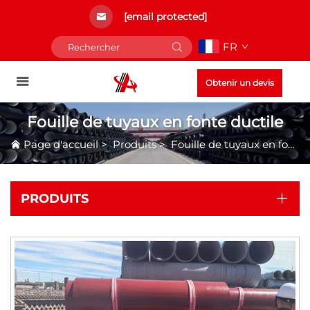
[email protected]
FR
Obtenir un devis
Fouille de tuyaux en fonte ductile
Page d'accueil
>
Produits
>
Fouille de tuyaux en fonte ductile
PRODUITS