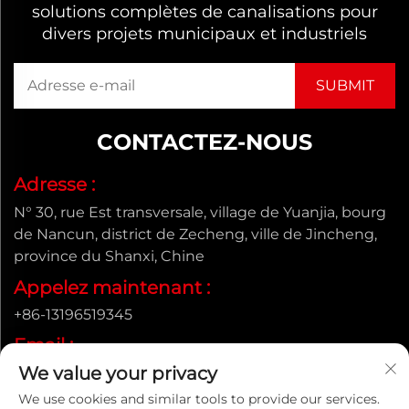
solutions complètes de canalisations pour
divers projets municipaux et industriels
CONTACTEZ-NOUS
Adresse :
N° 30, rue Est transversale, village de Yuanjia, bourg
de Nancun, district de Zecheng, ville de Jincheng,
province du Shanxi, Chine
Appelez maintenant :
+86-13196519345
Email :
We value your privacy
[email protected]
We use cookies and similar tools to provide our services.