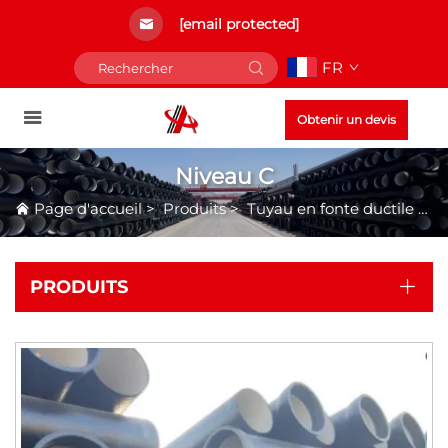
[email protected]
FR
Obtenir un devis
Niveau C
Page d'accueil
>
Produits
>
Tuyau en fonte ductile à emboîtement
PRODUITS