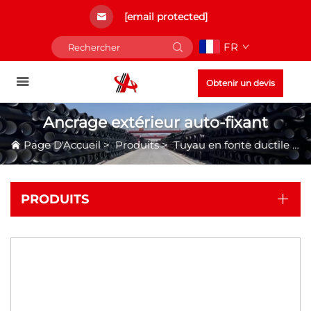
[email protected]
FR
Obtenir un devis
Ancrage extérieur auto-fixant
Page D'Accueil
>
Produits
>
Tuyau en fonte ductile auto-ancré
PRODUITS