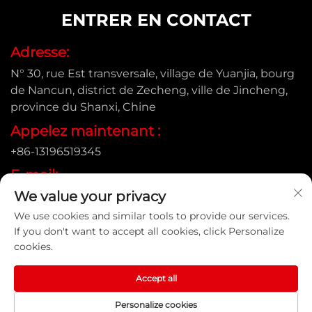
ENTRER EN CONTACT
Adresse:
N° 30, rue Est transversale, village de Yuanjia, bourg
de Nancun, district de Zecheng, ville de Jincheng,
province du Shanxi, Chine
Appelez maintenant :
+86-13196519345
E-mail:
We value your privacy
[email protected]
We use cookies and similar tools to provide our services.
If you don't want to accept all cookies, click Personalize
cookies.
Droits d'auteur © Shanxi Yongtong Casting Pipe Co., Ltd.
Tous droits réservés |
Politique de confidentialité
Accept all
Personalize cookies