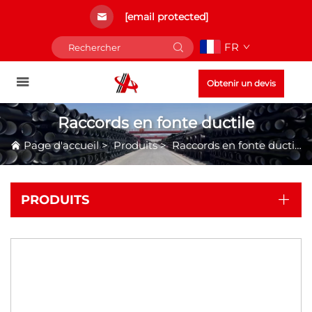
[email protected]
FR
Obtenir un devis
Raccords en fonte ductile
Page d'accueil
>
Produits
>
Raccords en fonte ductile
PRODUITS