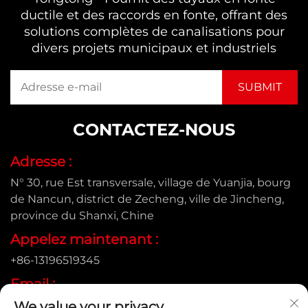
ductile et des raccords en fonte, offrant des
solutions complètes de canalisations pour
divers projets municipaux et industriels
CONTACTEZ-NOUS
Adresse :
N° 30, rue Est transversale, village de Yuanjia, bourg
de Nancun, district de Zecheng, ville de Jincheng,
province du Shanxi, Chine
Appelez maintenant :
+86-13196519345
Email :
We value your privacy
[email protected]