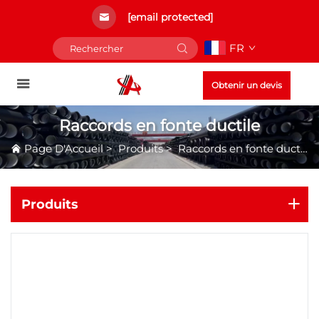
[email protected]
FR
Obtenir un devis
Raccords en fonte ductile
Page D'Accueil
>
Produits
>
Raccords en fonte ductile
Produits