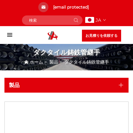
[email protected]
JA
お見積りを依頼する
ダクタイル鋳鉄管継手
ホーム
>
製品
>
ダクタイル鋳鉄管継手
製品