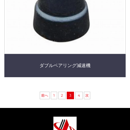
ダブルベアリング減速機
前へ
1
2
3
4
次