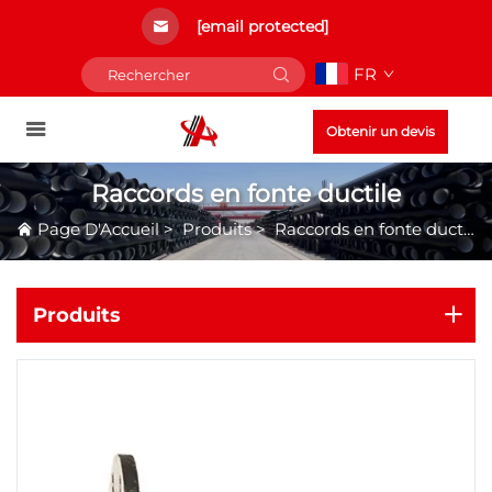
[email protected]
FR
Obtenir un devis
Raccords en fonte ductile
Page D'Accueil
>
Produits
>
Raccords en fonte ductile
Produits