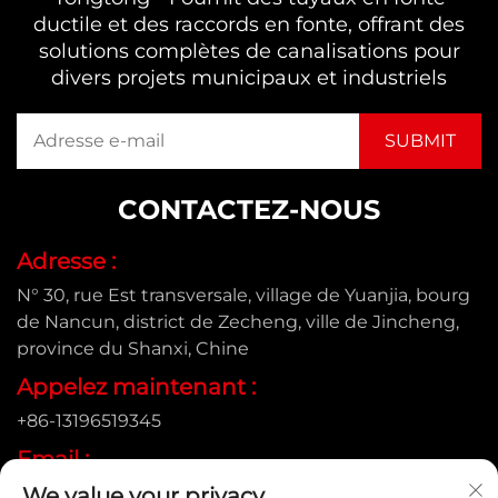
ductile et des raccords en fonte, offrant des
solutions complètes de canalisations pour
divers projets municipaux et industriels
CONTACTEZ-NOUS
Adresse :
N° 30, rue Est transversale, village de Yuanjia, bourg
de Nancun, district de Zecheng, ville de Jincheng,
province du Shanxi, Chine
Appelez maintenant :
+86-13196519345
Email :
We value your privacy
[email protected]