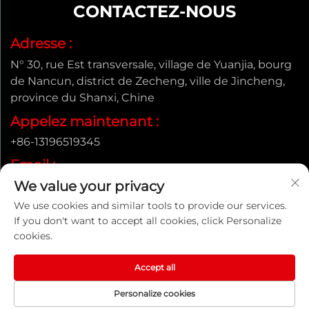
CONTACTEZ-NOUS
Adresse :
N° 30, rue Est transversale, village de Yuanjia, bourg
de Nancun, district de Zecheng, ville de Jincheng,
province du Shanxi, Chine
Appelez maintenant :
+86-13196519345
Email :
We value your privacy
[email protected]
We use cookies and similar tools to provide our services.
If you don't want to accept all cookies, click Personalize
cookies.
Droits d'auteur © Shanxi Yongtong Casting Pipe Co., Ltd.
Tous droits réservés |
Politique de confidentialité
Accept all
Personalize cookies