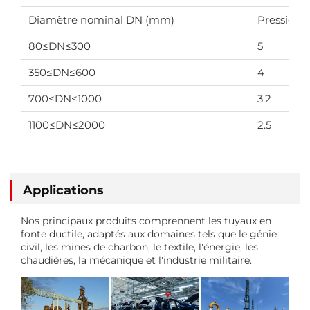
Diamètre nominal DN (mm)
Pression d
80≤DN≤300
5
350≤DN≤600
4
700≤DN≤1000
3.2
1100≤DN≤2000
2.5
Applications
Nos principaux produits comprennent les tuyaux en
fonte ductile, adaptés aux domaines tels que le génie
civil, les mines de charbon, le textile, l'énergie, les
chaudières, la mécanique et l'industrie militaire.