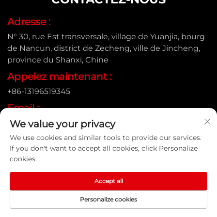
Adresse :
N° 30, rue Est transversale, village de Yuanjia, bourg
de Nancun, district de Zecheng, ville de Jincheng,
province du Shanxi, Chine
Appelez maintenant :
+86-13196519345
Email :
[email protected]
We value your privacy
We use cookies and similar tools to provide our services.
If you don't want to accept all cookies, click Personalize
cookies.
Droits d'auteur © Shanxi Yongtong Casting Pipe Co., Ltd.
Tous droits réservés |
Politique de confidentialité
Accept all
Personalize cookies