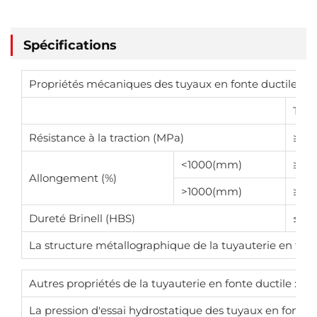
Spécifications
Propriétés mécaniques des tuyaux en fonte ductile :
Tuya
Résistance à la traction (MPa)
≥42
<1000(mm)
≥10
Allongement (%)
>1000(mm)
≥7
Dureté Brinell (HBS)
≤23
La structure métallographique de la tuyauterie en fonte
Autres propriétés de la tuyauterie en fonte ductile :
La pression d'essai hydrostatique des tuyaux en fonte d