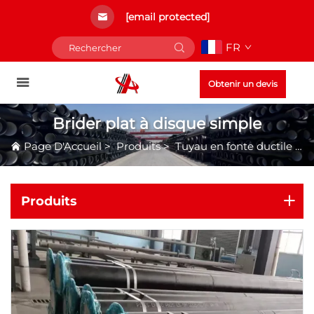
[email protected]
FR
Obtenir un devis
Brider plat à disque simple
Page D'Accueil
>
Produits
>
Tuyau en fonte ductile à brides
Produits