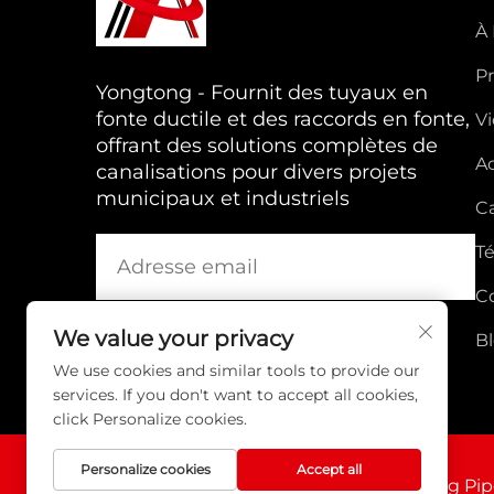
À
P
Yongtong - Fournit des tuyaux en
fonte ductile et des raccords en fonte,
V
offrant des solutions complètes de
Ac
canalisations pour divers projets
municipaux et industriels
Ca
T
C
We value your privacy
B
We use cookies and similar tools to provide our
services. If you don't want to accept all cookies,
click Personalize cookies.
Personalize cookies
Accept all
Droits d'auteur © Shanxi Yongtong Casting Pipe 