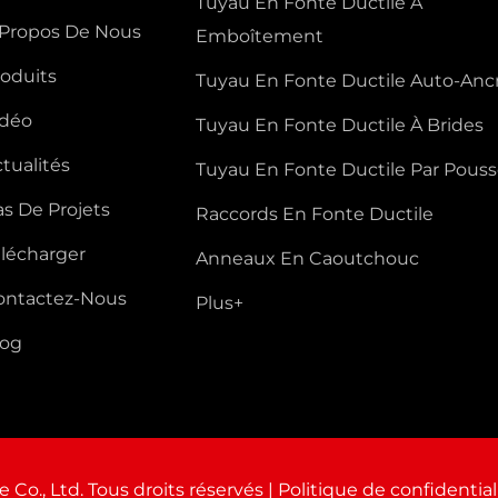
Tuyau En Fonte Ductile À
 Propos De Nous
Emboîtement
roduits
Tuyau En Fonte Ductile Auto-Anc
idéo
Tuyau En Fonte Ductile À Brides
tualités
Tuyau En Fonte Ductile Par Pous
s De Projets
Raccords En Fonte Ductile
élécharger
Anneaux En Caoutchouc
ontactez-Nous
Plus+
log
Co., Ltd. Tous droits réservés |
Politique de confidential