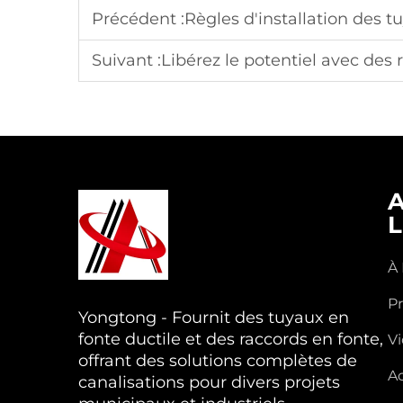
Précédent :
Règles d'installation des tu
Suivant :
Libérez le potentiel avec des
L
À
P
Yongtong - Fournit des tuyaux en
fonte ductile et des raccords en fonte,
V
offrant des solutions complètes de
Ac
canalisations pour divers projets