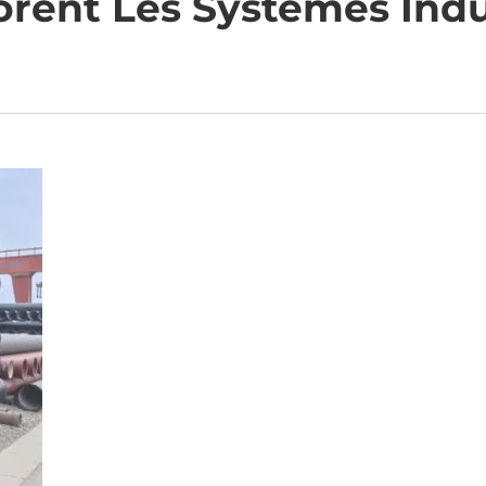
rent Les Systèmes Indu