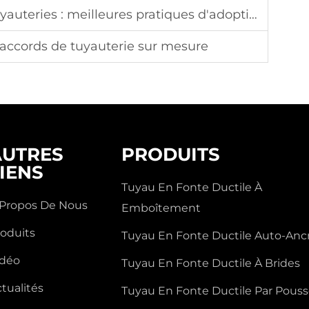
yauteries : meilleures pratiques d'adoption
 raccords de tuyauterie sur mesure
AUTRES
PRODUITS
IENS
Tuyau En Fonte Ductile À
 Propos De Nous
Emboîtement
roduits
Tuyau En Fonte Ductile Auto-Anc
idéo
Tuyau En Fonte Ductile À Brides
tualités
Tuyau En Fonte Ductile Par Pous