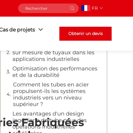
FR
Table des matières
Cas de projets
Transformer l'efficacité
Obtenir un devis
industrielle
Les avantages de la fabrication
sur mesure de tuyaux dans les
applications industrielles
Optimisation des performances
et de la durabilité
Comment les tubes en acier
propulsent-ils les systèmes
industriels vers un niveau
supérieur ?
Les avantages d'un design
ies Fabriquées
ingénierie de tube pour des
opérations industrielles