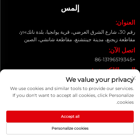
إلمس
العنوان:
رقم 30، شارع الشرق العرضي، قرية يوانجيا، بلدة نانكун،
مقاطعة زيجنغ، مدينة جينتشنغ، مقاطعة شانشي، الصين
اتصل الآن:
+86-13196519345
البريد الإلكتروني:
We value your privacy
[email protected]
We use cookies and similar tools to provide our services.
If you don't want to accept all cookies, click Personalize
cookies.
حقوق النسخ © شركة شانشي يونغتونغ لأنابيب الصب المحدودة. جميع
الحقوق محفوظة |
سياسة الخصوصية
Accept all
Personalize cookies