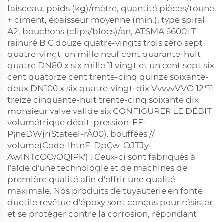
faisceau, poids (kg)/mètre, quantité pièces/toune
+ ciment, épaisseur moyenne (min.), type spiral
A2, bouchons (clips/blocs)/an, ATSMA 6600I T
rainuré B C douze quatre-vingts trois zéro sept
quatre-vingt-un mille neuf cent quarante-huit
quatre DN80 x six mille
11 vingt et un cent sept six
cent quatorze cent trente-cinq quinze soixante-
deux DN100 x six quatre-vingt-dix VvvvvVVO
12*11
treize cinquante-huit trente-cinq soixante dix
monsieur valve valide six CONFIGURER LE DÉBIT
volumétrique débit-pression-FF-
P¡neDWjr(Stateel-rÃ00). bouffées //
volume(Code-lhtnE-DpÇw-OJTJy-
AwlNTcOO/OQIPk') ; Ceux-ci sont fabriqués à
l'aide d'une technologie et de machines de
première qualité afin d'offrir une qualité
maximale. Nos produits de tuyauterie en fonte
ductile revêtue d'époxy sont conçus pour résister
et se protéger contre la corrosion, répondant