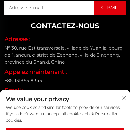
CONTACTEZ-NOUS
Adresse :
N° 30, rue Est transversale, village de Yuanjia, bourg
de Nancun, district de Zecheng, ville de Jincheng,
province du Shanxi, Chine
Appelez maintenant :
+86-13196519345
Email :
We value your privacy
[email protected]
We use cookies and similar tools to provide our services.
If you don't want to accept all cookies, click Personalize
cookies.
Droits d'auteur © Shanxi Yongtong Casting Pipe Co., Ltd.
Tous droits réservés |
Politique de confidentialité