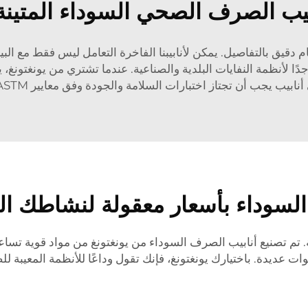
يب الصرف الصحي السوداء المتينة
ام دقيق بالتفاصيل. يمكن لأنابيبنا الفاخرة التعامل ليس فقط مع ا
دًا لأنظمة النفايات البلدية والصناعية. عندما تشتري من يونغتون
جب أن تجتاز اختبارات السلامة والجودة وفق معايير ASTM لضمان منتج عالي الجودة.
لسوداء بأسعار معقولة لنشاطك ال
. تم تصنيع أنابيب الصرف السوداء من يونغتونغ من مواد قوية تس
ات عديدة. باختيارك يونغتونغ، فإنك تقول وداعًا للأنظمة المعيبة