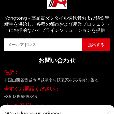
Yongtong - 高品質ダクタイル鋳鉄管および鋳鉄管
継手を供給し、各種の都市および産業プロジェクト
に包括的なパイプラインソリューションを提供
お問い合わせ
住所：
中国山西省晋城市泽城県南村镇袁家村東横街30番地
今すぐお電話ください：
+86-13196519345
メールアドレス：
We value your privacy
[email protected]