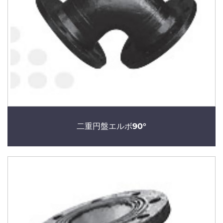
二重円盤エルボ90°