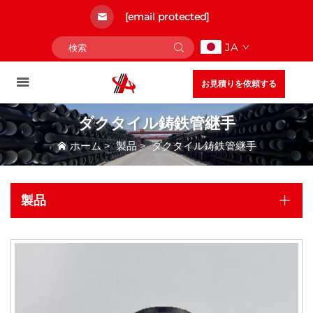
[email protected]
JA
お見積りを依頼する
ダクタイル鋳鉄管継手
ホーム
>
製品
>
ダクタイル鋳鉄管継手
製品