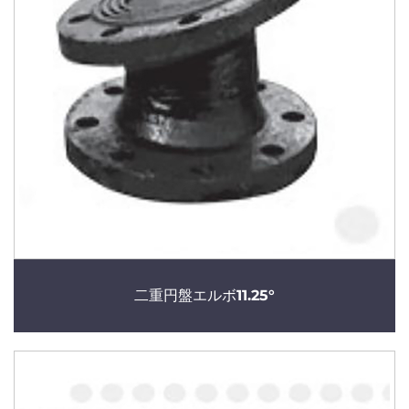
二重円盤エルボ11.25°