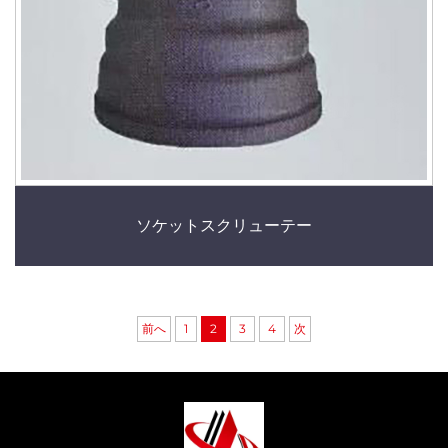
ソケットスクリューテー
前へ
1
2
3
4
次