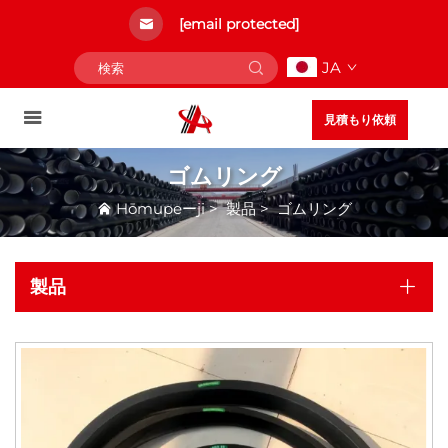
[email protected]
JA
見積もり依頼
ゴムリング
Hōmupeーji
>
製品
>
ゴムリング
製品