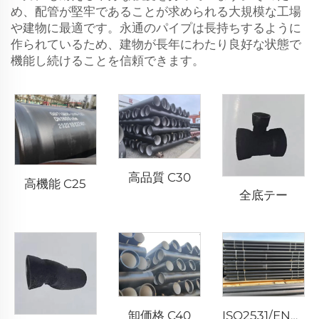
め、配管が堅牢であることが求められる大規模な工場
や建物に最適です。永通のパイプは長持ちするように
作られているため、建物が長年にわたり良好な状態で
機能し続けることを信頼できます。
高品質 C30
高機能 C25
全底テー
卸価格 C40
ISO2531/EN545 K9