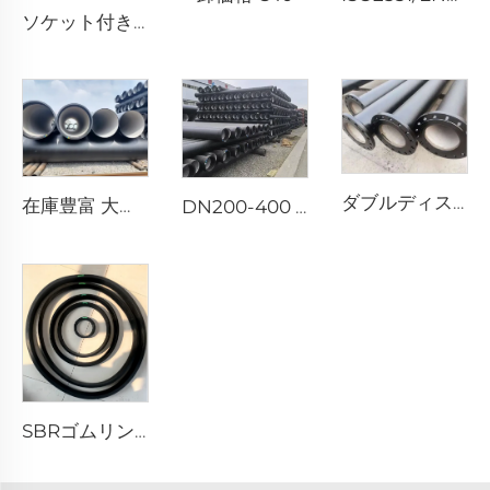
ソケット付きT字管
ダブルディスクフランジ
在庫豊富 大口径 K8
DN200-400 T型 K7
SBRゴムリング