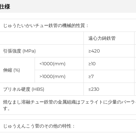
仕様
じゅうたいかいチュー鉄管の機械的性質：
遠心力鋳鉄管
引張強度 (MPa)
≥420
<1000(mm)
≥10
伸縮 (%)
>1000(mm)
≥7
ブリネル硬度 (HBS)
≤230
焼なまし溶融チュー鉄管の金属組織はフェライトに少量のパーラ
す。
じゅうえんこう菅のその他の特性：