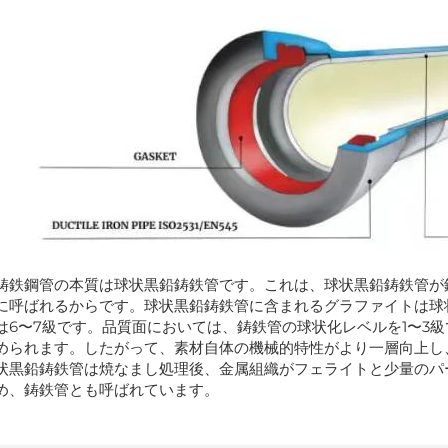
鋳鉄鋼管の本質は球状黒鉛鋳鉄管です。これは、球状黒鉛鋳鉄管が
に呼ばれるからです。球状黒鉛鋳鉄管に含まれるグラファイトは球
は6〜7級です。品質面においては、鋳鉄管の球状化レベルを1〜3
められます。したがって、素材自体の機械的特性がより一層向上し
状黒鉛鋳鉄管は焼なまし処理後、金属組織がフェライトと少量のパ
め、鋳鉄管とも呼ばれています。