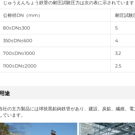
じゅうえんちょう鉄菅の耐圧試験圧力は次の表に示されています
公称径DN（mm）
耐圧試験
80≤DN≤300
5
350≤DN≤600
4
700≤DN≤1000
3.2
1100≤DN≤2000
2.5
用途
当社の主力製品には球状黒鉛鋳鉄管があり、建設、炭鉱、繊維、電
しています。