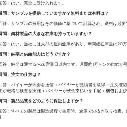
回答：はい、完全に受け入れます。
質問：サンプルを提供していますか？無料または有料は？
回答：サンプルの費用はその価値に基づいて計算され、送料は必要
質問：鋼材製品の大きな在庫を持っていますか？
回答：はい、当社には大型の屋内倉庫があり、年間総在庫量は20
質問：納期と供給能力はどうですか？
回答：納期は通常15〜28営業日以内です。月間約1万トンの供給が
質問：注文の仕方は？
回答：バイヤーが照会を送信 → バイヤーが見積書を取得 → 注文確認 
主が厳格な検査を実施 → バイヤーが残金支払いを手配 → 梱包およ
質問：製品品質をどのように保証しますか？
回答：すべての製品は製造過程で生産時、倉庫での抜き取り検査、
す。