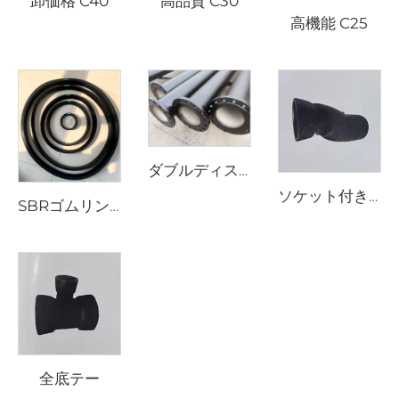
卸価格 C40
高品質 C30
高機能 C25
ダブルディスクフランジ
ソケット付きT字管
SBRゴムリング
全底テー