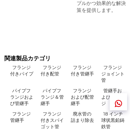
プルかつ効果的な解決
策を提供します。
関連製品カテゴリ
フランジ
フランジ
フランジ
フランジ
付きパイプ
付き配管
付き管継手
ジョイント
管
パイプフ
パイプフ
フランジ
管継手お
ランジおよ
ランジ＆管
および配管
よびフラン
び管継手
継手
継手
ジ
フランジ
フランジ
廃水管の
18 インチ
管継手
付きスパイ
詰まり除去
球状黒鉛鋳
ゴット管
鉄管