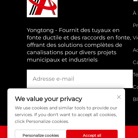
À
P
Yongtong - Fournit des tuyaux en
fonte ductile et des raccords en fonte,
V
offrant des solutions complètes de
Ac
canalisations pour divers projets
municipaux et industriels
Ca
T
C
We value your privacy
B
We use cookies and similar tools to provide our
services. If you don't want to accept all cookies,
click Personalize cookies.
Personalize cookies
Accept all