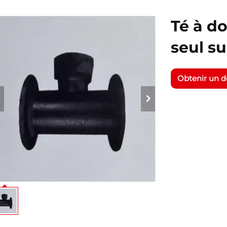
Té à d
seul s
Obtenir un d