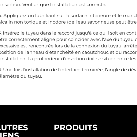
l'insertion. Vérifiez que l'installation est correcte.
4. Appliquez un lubrifiant sur la surface intérieure et le manch
alcalin non toxique et inodore (de l'eau savonneuse peut être
5. Insérez le tuyau dans le raccord jusqu'à ce qu'il soit en cont
être correctement aligné pour coïncider avec l'axe du tuyau o
excessive est rencontrée lors de la connexion du tuyau, arrête
position de l'anneau d'étanchéité en caoutchouc et du raccord
l'installation. La profondeur d'insertion doit se situer entre l
6. Une fois l'installation de l'interface terminée, l'angle de d
diamètre du tuyau.
AUTRES
PRODUITS
IENS