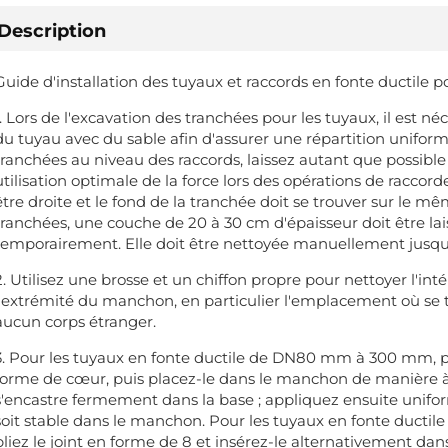
Description
Guide d'installation des tuyaux et raccords en fonte ductile p
1. Lors de l'excavation des tranchées pour les tuyaux, il est 
du tuyau avec du sable afin d'assurer une répartition uniform
tranchées au niveau des raccords, laissez autant que possibl
utilisation optimale de la force lors des opérations de raccord
être droite et le fond de la tranchée doit se trouver sur le 
tranchées, une couche de 20 à 30 cm d'épaisseur doit être lai
temporairement. Elle doit être nettoyée manuellement jusqu'
2. Utilisez une brosse et un chiffon propre pour nettoyer l'in
l'extrémité du manchon, en particulier l'emplacement où se tr
aucun corps étranger.
3. Pour les tuyaux en fonte ductile de DN80 mm à 300 mm, pi
forme de cœur, puis placez-le dans le manchon de manière à c
s'encastre fermement dans la base ; appliquez ensuite uniform
soit stable dans le manchon. Pour les tuyaux en fonte ducti
pliez le joint en forme de 8 et insérez-le alternativement dans 