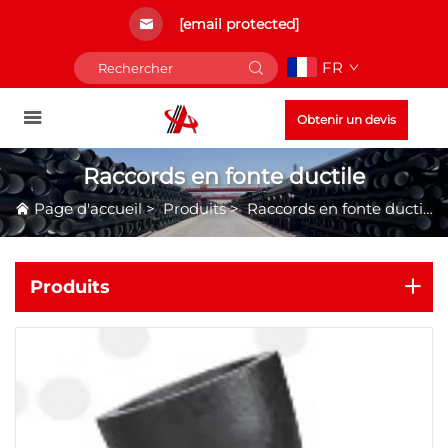
[email protected]
FR
Obtenir un devis
Raccords en fonte ductile
Page d'accueil
>
Produits
>
Raccords en fonte ductile
Produits