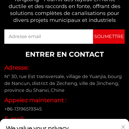
ductile et des raccords en fonte, offrant des
solutions complètes de canalisations pour
divers projets municipaux et industriels
ENTRER EN CONTACT
Adresse:
N° 30, rue Est transversale, village de Yuanjia, bourg
de Nancun, district de Zecheng, ville de Jincheng,
province du Shanxi, Chine
Appelez maintenant :
+86-13196519345
E-mail:
We value your privacy
[email protected]