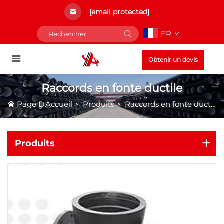
[email protected]
FR
Obtenir un devis
Raccords en fonte ductile
Page D'Accueil
>
Produits
>
Raccords en fonte ductile
Produits