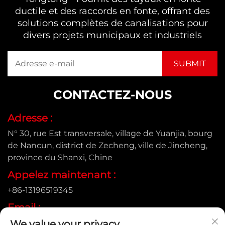
ductile et des raccords en fonte, offrant des
solutions complètes de canalisations pour
divers projets municipaux et industriels
CONTACTEZ-NOUS
Adresse :
N° 30, rue Est transversale, village de Yuanjia, bourg
de Nancun, district de Zecheng, ville de Jincheng,
province du Shanxi, Chine
Appelez maintenant :
+86-13196519345
Email :
We value your privacy
[email protected]