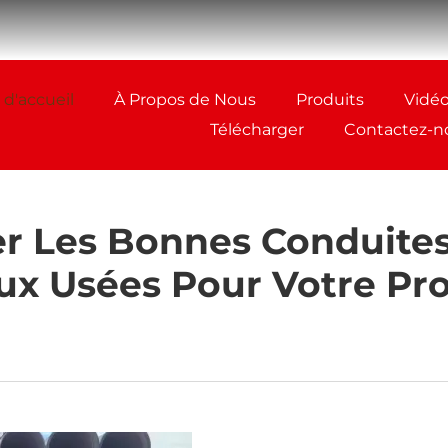
 d'accueil
À Propos de Nous
Produits
Vidé
Télécharger
Contactez-n
r Les Bonnes Conduites
ux Usées Pour Votre Pro