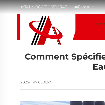
Tél. :
+86-13196519345
E-mail :
Page
Comment Spécifie
Ea
2025-11-17 05:31:50