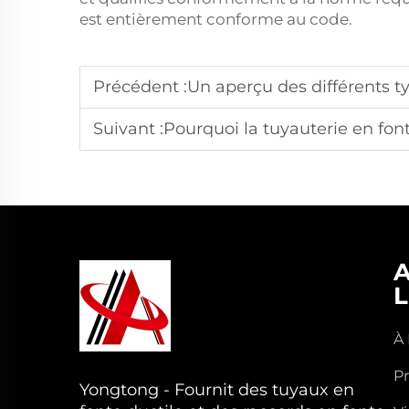
est entièrement conforme au code.
Précédent :
Un aperçu des différents types de raccord
Suivant :
Pourquoi la tuyauterie en fonte ductile rev
L
À
P
Yongtong - Fournit des tuyaux en