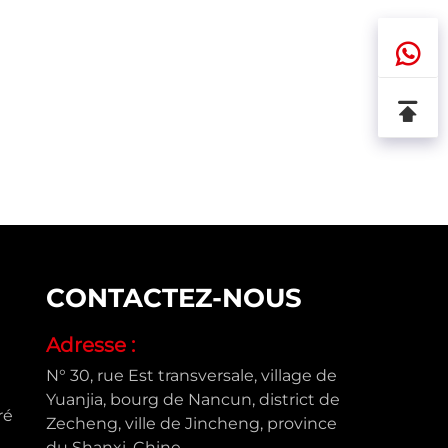
CONTACTEZ-NOUS
Adresse :
N° 30, rue Est transversale, village de
Yuanjia, bourg de Nancun, district de
ré
Zecheng, ville de Jincheng, province
du Shanxi, Chine