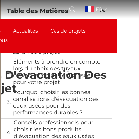
FR
Table des Matières
o
Comprendre l'importance d'un
Actualités
Cas de projets
bon installation des tuyaux
ous
d'évacuation des eaux usées
dans votre projet
Éléments à prendre en compte
lors du choix des tuyaux
 D'évacuation Des
d'évacuation des eaux usées
pour votre projet
jet
Pourquoi choisir les bonnes
canalisations d'évacuation des
eaux usées pour des
performances durables ?
Conseils professionnels pour
choisir les bons produits
d'évacuation des eaux usées