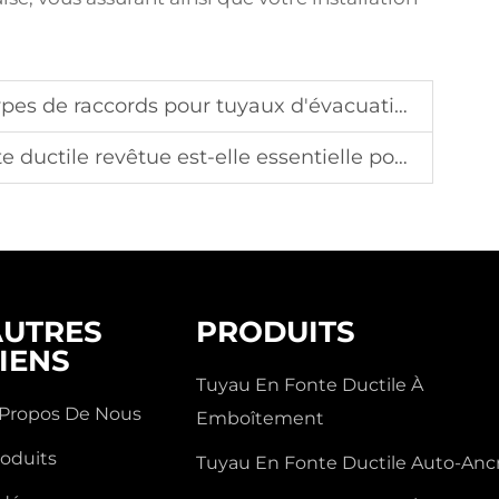
s pour tuyaux d'évacuation et de leurs utilisations optimales
êtue est-elle essentielle pour les systèmes d'eau potable
AUTRES
PRODUITS
IENS
Tuyau En Fonte Ductile À
 Propos De Nous
Emboîtement
roduits
Tuyau En Fonte Ductile Auto-Anc