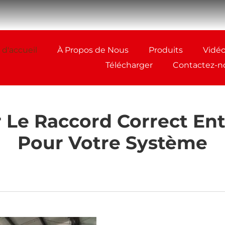
 d'accueil
À Propos de Nous
Produits
Vidé
Télécharger
Contactez-n
Le Raccord Correct Ent
Pour Votre Système