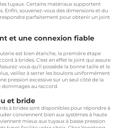
 les tuyaux. Certains matériaux supportent
es. Enfin, souvenez-vous des dimensions et du
orrespondre parfaitement pour obtenir un joint
t et une connexion fiable
uterie est bien étanche, la première étape
ccord à brides. C'est en effet le joint qui assure
 Assurez-vous qu'il possède la bonne taille et le
us, veillez à serrer les boulons uniformément
r une pression excessive sur un seul côté de la
t de dommages au raccord.
u et bride
ords à brides sont disponibles pour répondre à
souder conviennent bien aux systèmes à haute
onviennent mieux aux tuyaux à basse pression
nts types facilite votre choix. Chez Yongtong,