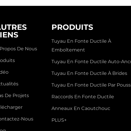
AUTRES
PRODUITS
IENS
Tuyau En Fonte Ductile À
 Propos De Nous
Emboîtement
roduits
Tuyau En Fonte Ductile Auto-Anc
idéo
Tuyau En Fonte Ductile À Brides
tualités
Tuyau En Fonte Ductile Par Pous
s De Projets
Raccords En Fonte Ductile
élécharger
Anneaux En Caoutchouc
ontactez-Nous
PLUS+
log