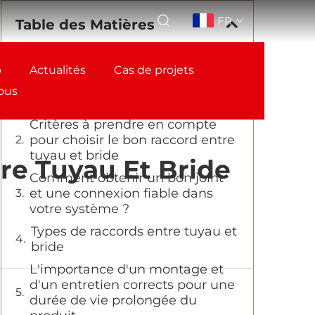
FR
Table des Matières
o
Comprendre l'importance de la
Actualités
Cas de projets
compatibilité entre tuyaux et
ous
raccords à brides
Critères à prendre en compte
pour choisir le bon raccord entre
tuyau et bride
re Tuyau Et Bride
Comment obtenir un bon joint
et une connexion fiable dans
votre système ?
Types de raccords entre tuyau et
bride
L'importance d'un montage et
d'un entretien corrects pour une
durée de vie prolongée du