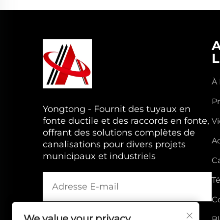
L
À
P
Yongtong - Fournit des tuyaux en
fonte ductile et des raccords en fonte,
V
offrant des solutions complètes de
Ac
canalisations pour divers projets
municipaux et industriels
Ca
T
C
We value your privacy
B