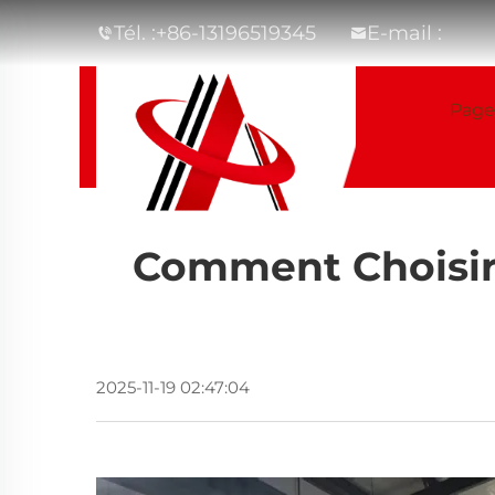
Tél. :
+86-13196519345
E-mail :
Page
Comment Choisir 
2025-11-19 02:47:04