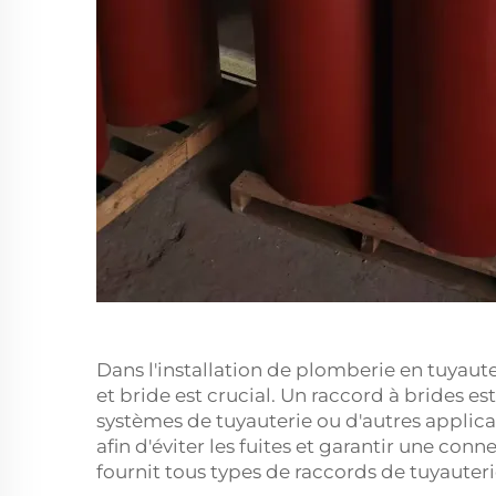
Dans l'installation de plomberie en tuyaute
et bride est crucial. Un raccord à brides est
systèmes de tuyauterie ou d'autres applicat
afin d'éviter les fuites et garantir une co
fournit tous types de
raccords de tuyauteri