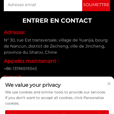
ENTRER EN CONTACT
Adresse:
N° 30, rue Est transversale, village de Yuanjia, bourg
de Nancun, district de Zecheng, ville de Jincheng,
province du Shanxi, Chine
Appelez maintenant :
+86-13196519345
E-mail:
We value your privacy
[email protected]
We use cookies and similar tools to provide our services.
If you don't want to accept all cookies, click Personalize
cookies.
Droits d'auteur © Shanxi Yongtong Casting Pipe Co., Ltd.
Tous droits réservés |
Politique de confidentialité