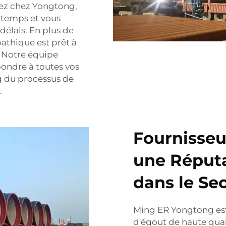
ez chez Yongtong,
à temps et vous
 délais. En plus de
pathique est prêt à
! Notre équipe
pondre à toutes vos
g du processus de
.
Fournisseu
une Réputa
dans le Se
Ming ER Yongtong est
d'égout de haute qual