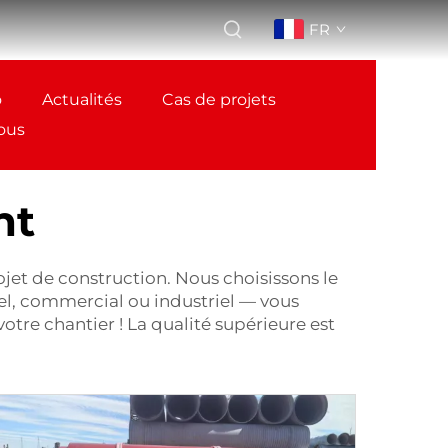
FR
o
Actualités
Cas de projets
ous
nt
ojet de construction. Nous choisissons le
tiel, commercial ou industriel — vous
re chantier ! La qualité supérieure est