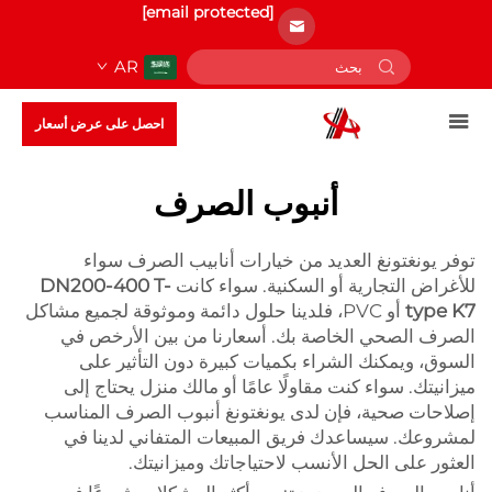
[email protected]
AR
احصل على عرض أسعار
أنبوب الصرف
توفر يونغتونغ العديد من خيارات أنابيب الصرف سواء
للأغراض التجارية أو السكنية. سواء كانت
DN200-400 T-
type K7
أو PVC، فلدينا حلول دائمة وموثوقة لجميع مشاكل
الصرف الصحي الخاصة بك. أسعارنا من بين الأرخص في
السوق، ويمكنك الشراء بكميات كبيرة دون التأثير على
ميزانيتك. سواء كنت مقاولًا عامًا أو مالك منزل يحتاج إلى
إصلاحات صحية، فإن لدى يونغتونغ أنبوب الصرف المناسب
لمشروعك. سيساعدك فريق المبيعات المتفاني لدينا في
العثور على الحل الأنسب لاحتياجاتك وميزانيتك.