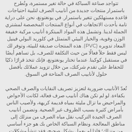
تتواجد صناعة السباكة في حالة تغير مستمرة، وتُطرح
باستمرار منتجات جديدة من أنابيب الصرف لتلبية احتياجات
قاعدة مستهلكين تتغير باستمرار. في يونغتونغ، نحن على دراية
تامة بأحدث الاتجاهات في أنواع المنتجات المخصصة لمشتري
الجملة لدينا. وتشمل هذه المواد المبتكرة أنابيب مركبة خفيفة
الوزن وقوية، والخيار البيئي المتمثل في كلوريد البولي فينيل
المعاد تدويره (PVC). هذه المنتجات صديقة للبيئة، وتوفر لك
ليس فقط حلاً فعالًا من حيث التكلفة للصرف، بل تساهم أيضًا
في مستقبل كوكبنا. عندما تختار يونغتونغ، فإنك تتخذ قرارًا ذكيًا
للحفاظ على تقدم شركتك، من خلال تزويد عملائك بأفضل
حلول لأنابيب الصرف المتاحة في السوق.
تُعدّ الأنابيب ضرورية لتعزيز تصريف النفايات والصرف الصحي
بكفاءة. لو لم تكن هناك أنابيب صرف فعالة، لكانت الأحواض
والمراحيض ما تزال مليئة بمياه قديمة كريهة، ولأصيب الناس
بأمراض كثيرة بسبب الظروف غير الصحية. وتضمن أنابيب
الصرف الجيدة التركيب نقل مياه الصرف من منزلك إلى
مناطق المعالجة. ونظام السباكة الخاص بك هو جزء أساسي
من منزلك؛ فإذا لم يعمل بشكل صحيح، فقد تنشأ مشكلات