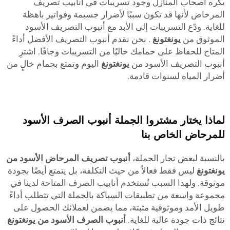
يكره أصحاب المنازل وجود تسريبات في أنابيب تصريف
المرحاض لأنها قد تكون سببًا لأضرار جسيمة وفواتير باهظة
للغاية. ودّع التسريبات إلى الأبد مع أنبوب التصريف الأسود
الموثوق من
يونغتونغ
. نحن نقدم أنبوب التصريف الأفضل أداءً
المتاح للحفاظ على حمامك خاليًا من التسريبات وجافًا. اشترِ
أنبوب التصريف الأسود من
يونغتونغ
اليوم وتمتع بحمام خالٍ من
أضرار المياه لسنوات قادمة.
لماذا يختار مشتروا الجملة أنبوب الصرف الأسود
للمرحاض الخاص بنا
بالنسبة لبعض تجار الجملة،
أنبوب تصريف المرحاض الأسود من
يونغتونغ
ليس فقط فعالاً من حيث التكلفة، بل يتمتع أيضًا بجودة
موثوقة. ولهذا السبب تُستخدم أنابيب الصرف المتاحة لدينا في
مجموعة واسعة من تطبيقات السباكة بالجملة التي تتطلب أداءً
طويل الأمد وموثوقية مثبتة، مما يضمن لعملائك الحصول على
نتائج ذات جودة عالية للغاية.
أنبوب الصرف الأسود من يونغتونغ