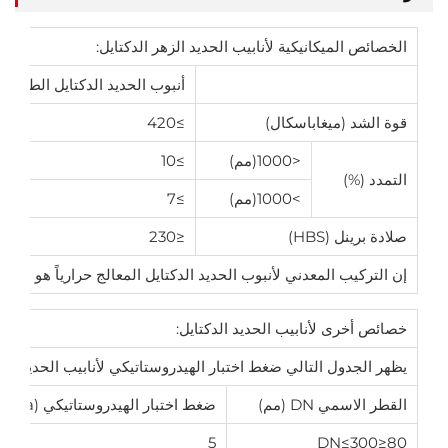
الخصائص الميكانيكية لأنابيب الحديد الزهر الدكتايل:
أنبوب الحديد الدكتايل الطارد
قوة الشد (ميغاباسكال)
≥420
<1000(مم)
≥10
التمدد (%)
>1000(مم)
≥7
صلادة برينل (HBS)
≤230
إن التركيب المعدني لأنبوب الحديد الدكتايل المعالج حرارياً هو الفر
خصائص أخرى لأنابيب الحديد الدكتايل:
يظهر الجدول التالي ضغط اختبار الهيدروستاتيكي لأنابيب الحديد الدك
القطر الاسمي DN (مم)
ضغط اختبار الهيدروستاتيكي (MPa)
5
80≤DN≤300