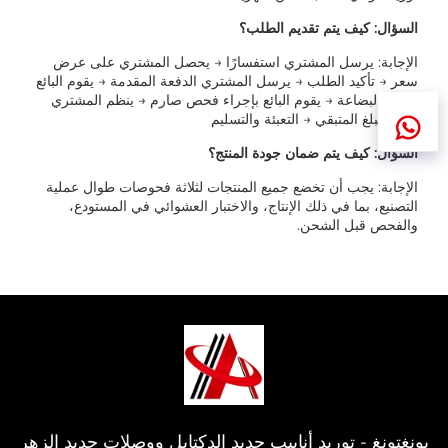
السؤال: كيف يتم تقديم الطلب؟
الإجابة: يرسل المشتري استفسارًا → يحصل المشتري على عرض
سعر → تأكيد الطلب → يرسل المشتري الدفعة المقدمة → يقوم البائع
بإعداد البضاعة → يقوم البائع بإجراء فحص صارم → ينظم المشتري
دفع المبلغ المتبقي → التعبئة والتسليم
السؤال: كيف يتم ضمان جودة المنتج؟
الإجابة: يجب أن تخضع جميع المنتجات لثلاثة فحوصات طوال عملية
التصنيع، بما في ذلك الإنتاج، والاختبار العشوائي في المستودع،
والفحص قبل الشحن.
يونغتونغ - توريد أنابيب حديد الدكتايل ووصلات حديد الزهر