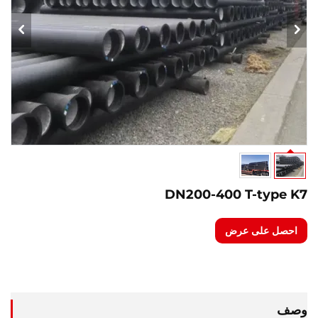
DN200-400 T-type K7
احصل على عرض
سعر
وصف