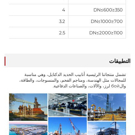
4
350≤DN≤600
3.2
700≤DN≤1000
2.5
1100≤DN≤2000
التطبيقات
تشمل منتجاتنا الرئيسية أنابيب الحديد الدكتايل، وهي مناسبة
للمجالات مثل الهندسة، ومناجم الفحم، والمنسوجات، والطاقة،
والбой لرز، والآلات، والصناعات الدفاعية.