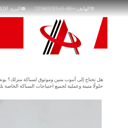
الهاتف:
+86-13196519345
البريد الإل
هل تحتاج إلى أنبوب متين وموثوق لسباكة منزلك؟ يون
حلولًا متينة وعملية لجميع احتياجات السباكة الخاصة بك