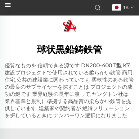
JA
球状黒鉛鋳鉄管
優質なものを 信頼できる源です
DN200-400 T型 K7
建設プロジェクトで使用されている柔らかい鉄管 商用,
住宅,公共の建設業に関わっていても 柔軟性のある鉄管
の最良のサプライヤーを探すことは プロジェクトの成
功の鍵です 業界経験の長年に渡って,ヤングトン社は,
業界基準と規制に準拠する高品質の柔らかい鉄管を提
供しています. 建築家や契約者が 絶縁ソリューション
を探しているときに ナンバーワン選択になりました