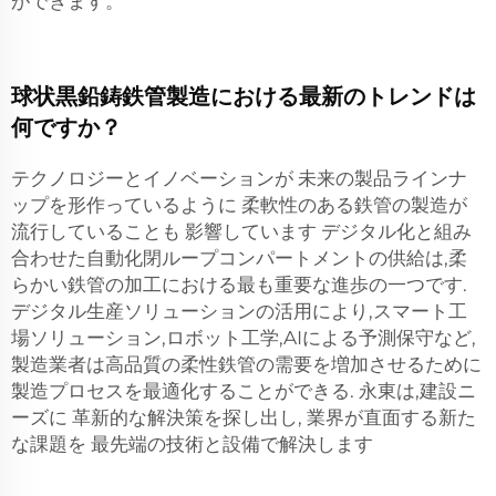
ができます。
球状黒鉛鋳鉄管製造における最新のトレンドは
何ですか？
テクノロジーとイノベーションが 未来の製品ラインナ
ップを形作っているように 柔軟性のある鉄管の製造が
流行していることも 影響しています デジタル化と組み
合わせた自動化閉ループコンパートメントの供給は,柔
らかい鉄管の加工における最も重要な進歩の一つです.
デジタル生産ソリューションの活用により,スマート工
場ソリューション,ロボット工学,AIによる予測保守など,
製造業者は高品質の柔性鉄管の需要を増加させるために
製造プロセスを最適化することができる. 永東は,建設ニ
ーズに 革新的な解決策を探し出し, 業界が直面する新た
な課題を 最先端の技術と設備で解決します