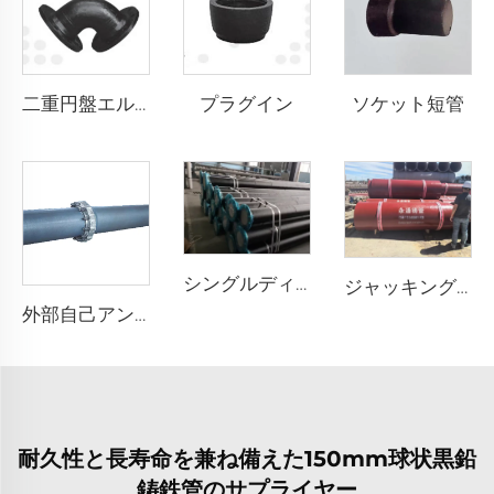
プラグイン
ソケット短管
二重円盤エルボ90°
シングルディスクフランジ
ジャッキングパイプ
外部自己アンカー
耐久性と長寿命を兼ね備えた150mm球状黒鉛
鋳鉄管のサプライヤー