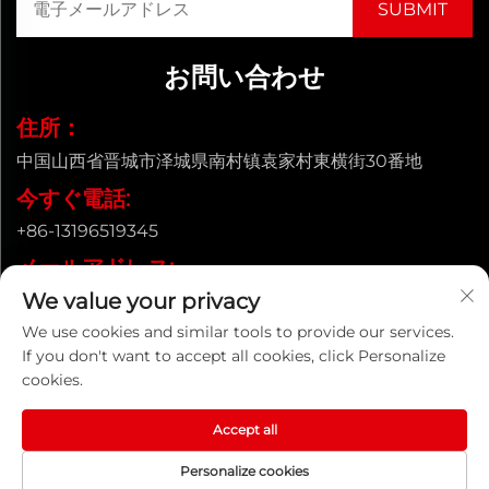
お問い合わせ
住所：
中国山西省晋城市泽城県南村镇袁家村東横街30番地
今すぐ電話:
+86-13196519345
メールアドレス:
We value your privacy
[email protected]
We use cookies and similar tools to provide our services.
If you don't want to accept all cookies, click Personalize
cookies.
Copyright © 山西省永通铸造管有限公司. All Rights Reserved |
プライバシーポリシー
Accept all
Personalize cookies