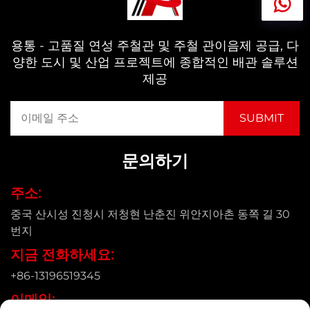
용통 - 고품질 연성 주철관 및 주철 관이음제 공급, 다
양한 도시 및 산업 프로젝트에 종합적인 배관 솔루션
제공
문의하기
주소:
중국 산시성 진청시 저청현 난춘진 위안지아촌 동쪽 길 30
번지
지금 전화하세요:
+86-13196519345
이메일: