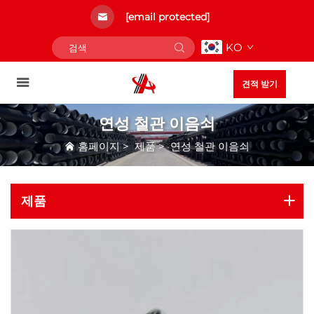
[email protected]
KO
견적 받기
연성 철관 이음쇠
홈페이지
>
제품
>
연성 철관 이음쇠
제품