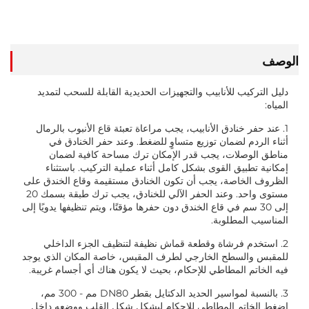
أسعار
الوصف
دليل التركيب للأنابيب والتجهيزات الحديدية القابلة للسحب لتمديد
المياه:
1. عند حفر خنادق الأنابيب، يجب مراعاة تعبئة قاع الأنبوب بالرمال
أثناء الردم لضمان توزيع متساوٍ للضغط. وعند حفر الخنادق في
مناطق الوصلات، يجب قدر الإمكان ترك مساحة كافية لضمان
إمكانية تطبيق القوى بشكل كامل أثناء عملية التركيب. باستثناء
الظروف الخاصة، يجب أن تكون الخنادق مستقيمة وقاع الخندق على
مستوى واحد. وعند الحفر الآلي للخنادق، يجب ترك طبقة بسمك 20
إلى 30 سم في قاع الخندق دون حفرها مؤقتًا، ويتم تنظيفها يدويًا إلى
المناسيب المطلوبة.
2. استخدم فرشاة وقطعة قماش نظيفة لتنظيف الجزء الداخلي
للمقبس والسطح الخارجي لطرف المقبس، خاصة المكان الذي يوجد
فيه الخاتم المطاطي للإحكام، بحيث لا يكون هناك أي أجسام غريبة.
3. بالنسبة لمواسير الحديد الدكتايل بقطر DN80 مم - 300 مم،
اضغط الخاتم المطاطي للإحكام ليشكل شكل القلب ووضعه داخل