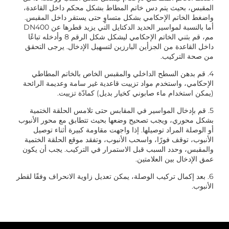
المقبس، بحيث يتم دس خاتم المطاط بشكل محكم داخل القاعدة،
واضغط الخاتم الإحكامي بشكل متساوٍ حتى يستقر داخل المقبس.
أما بالنسبة لمواسير الحديد الدكتايل التي يزيد قطرها عن DN400
مم، قم بثني الخاتم الإحكامي ليشكل شكل الرقم 8 وأدخله تباعًا
داخل القاعدة من الجزأين البارزين لتسهيل الإدخال. يرجى التحقق
من صحة التركيب.
4. قم بدهن السطح الداخلي والمقبس الخاص بالخاتم المطاطي
الإحكامي، واستخدم مواد تزييت قاعدية غير سامة وعديمة الرائحة
(يمكن استخدام ماء صابوني كخيار بديل) كمادّة تزييت.
5. قم بإدخال المواسير في المقابس حتى تلامس الحلقة الختمية
بشكل محوري، ويجب تصحيح وضعها بحيث تتطابق مع محور الأنبوب
أو الوصلة المراد توصيلها. إذا واجهت مقاومة كبيرة أثناء توصيل
الأنبوب، توقف فورًا، واسحب الأنبوب، وتفقد موقع الحلقة الختمية
والمقبس، وحدد السبب قبل الاستمرار في التركيب. يجب أن يكون
عمق الإدخال بين العلامتين.
6. بعد إكمال تركيب الوصلة، يمكن تعديل زاوية الانحراف وفقًا لقطر
الأنبوب.