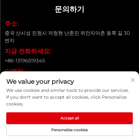
문의하기
주소:
중국 산시성 진청시 저청현 난춘진 위안지아촌 동쪽 길 30
번지
지금 전화하세요:
+86-13196519345
이메일:
[email protected]
We value your privacy
We use cookies and similar tools to provide our services.
If you don't want to accept all cookies, click Personalize
cookies.
저작권 © 산시 융통 주철관 유한회사 모든 권리 보유 |
개인정보 보
호정책
Accept all
Personalize cookies