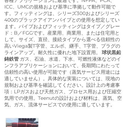
各種アプリケーションに最適です。NFPA、PCA、
ICC、UMCの規格および基準に準拠して動作可能で
す。フィッティングは、シリーズ300およびシリーズ
400のブラックアイアンパイプとの使用を想定してい
ます。パイプおよびフィッティングはタイプ／グレー
ド：B／FGGです。産業用、商業用、または住宅用と
して、サイズ、直径、接続タイプから選べる信頼性の
高いViega製T字管、エルボ、継手、T字管、プラグの
ラインアップ。耐久性に優れた地下設置用。
球状黒鉛
鋳鉄管
ガス、石油、水道、下水、可燃性液体などのイ
ンフラアプリケーションにおいて、長期間にわたって
信頼性の高い使用が可能です（蒸気サービス用途には
適していません）。具体的な実装については、現地の
規制および基準を確認してください。設計上の考慮事
項：LPガスおよび天然ガス、プロセス用および圧縮空
気用での使用。Teenutの設計および材料は、蒸気、空
気、ガス、流体サービスでの使用に適しています。