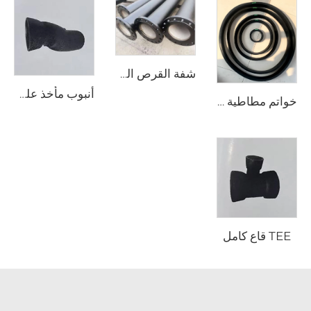
شفة القرص المزدوج
أنبوب مأخذ على شكل حرف T
خواتم مطاطية من مطاط SBR
TEE قاع كامل