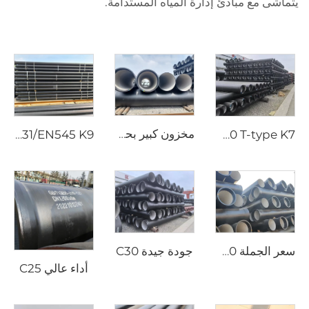
يتماشى مع مبادئ إدارة المياه المستدامة.
مخزون كبير بحجم كبير K8
ISO2531/EN545 K9
DN200-400 T-type K7
جودة جيدة C30
سعر الجملة C40
أداء عالي C25