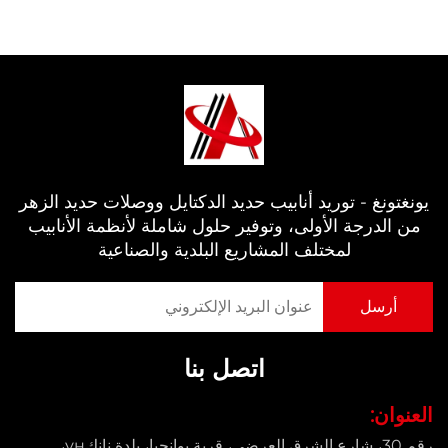
يونغتونغ - توريد أنابيب حديد الدكتايل ووصلات حديد الزهر
من الدرجة الأولى، وتوفير حلول شاملة لأنظمة الأنابيب
لمختلف المشاريع البلدية والصناعية
اتصل بنا
العنوان:
رقم 30، شارع الشرق العرضي، قرية يوانجيا، بلدة نانكун،