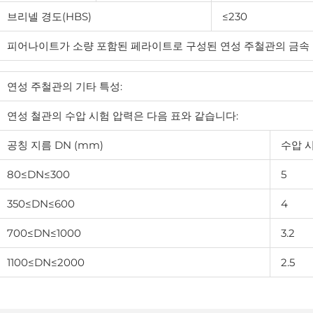
브리넬 경도(HBS)
≤230
피어나이트가 소량 포함된 페라이트로 구성된 연성 주철관의 금속 
연성 주철관의 기타 특성:
연성 철관의 수압 시험 압력은 다음 표와 같습니다:
공칭 지름 DN (mm)
수압 시
80≤DN≤300
5
350≤DN≤600
4
700≤DN≤1000
3.2
1100≤DN≤2000
2.5