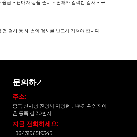
 송금 → 판매자 상품 준비 → 판매자 엄격한 검사 → 구
적 전 검사 등 세 번의 검사를 반드시 거쳐야 합니다.
문의하기
주소:
중국 산시성 진청시 저청현 난춘진 위안지아
촌 동쪽 길 30번지
지금 전화하세요:
+86-13196519345