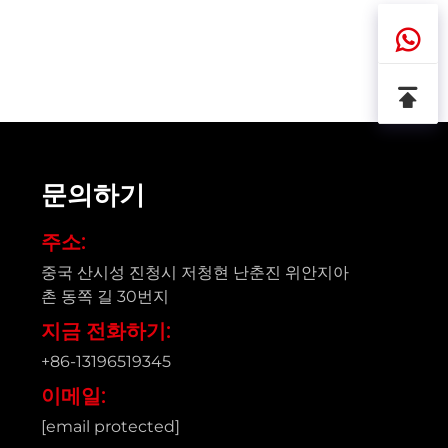
문의하기
주소:
중국 산시성 진청시 저청현 난춘진 위안지아
촌 동쪽 길 30번지
지금 전화하기:
+86-13196519345
이메일:
[email protected]