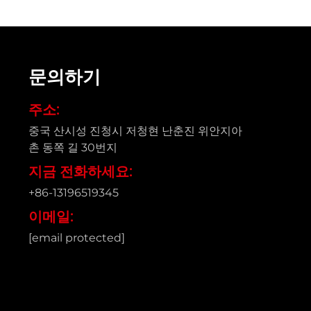
문의하기
주소:
중국 산시성 진청시 저청현 난춘진 위안지아
촌 동쪽 길 30번지
지금 전화하세요:
+86-13196519345
이메일:
[email protected]