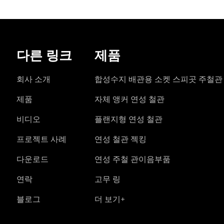
다른 링크
제품
회사 소개
합성수지 배관용 소켓 스피곳 주철관
제품
자체 앵커 연성 철관
비디오
플랜지형 연성 철관
프로젝트 사례
연성 철관 젝킹
다운로드
연성 주철 관이음부품
연락
고무 링
블로그
더 보기+