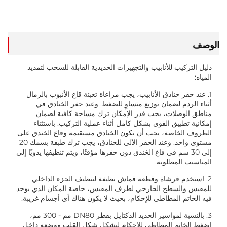
أسعار
الوصف
دليل التركيب للأنابيب والتجهيزات الحديدية القابلة للسحب لتمديد
المياه:
1. عند حفر خنادق الأنابيب، يجب مراعاة تعبئة قاع الأنبوب بالرمال
أثناء الردم لضمان توزيع متساوٍ للضغط. وعند حفر الخنادق في
مناطق الوصلات، يجب قدر الإمكان ترك مساحة كافية لضمان
إمكانية تطبيق القوى بشكل كامل أثناء عملية التركيب. باستثناء
الظروف الخاصة، يجب أن تكون الخنادق مستقيمة وقاع الخندق على
مستوى واحد. وعند الحفر الآلي للخنادق، يجب ترك طبقة بسمك 20
إلى 30 سم في قاع الخندق دون حفرها مؤقتًا، ويتم تنظيفها يدويًا إلى
المناسيب المطلوبة.
2. استخدم فرشاة وقطعة قماش نظيفة لتنظيف الجزء الداخلي
للمقبس والسطح الخارجي لطرف المقبس، خاصة المكان الذي يوجد
فيه الخاتم المطاطي للإحكام، بحيث لا يكون هناك أي أجسام غريبة.
3. بالنسبة لمواسير الحديد الدكتايل بقطر DN80 مم - 300 مم،
اضغط الخاتم المطاطي للإحكام ليشكل شكل القلب ووضعه داخل