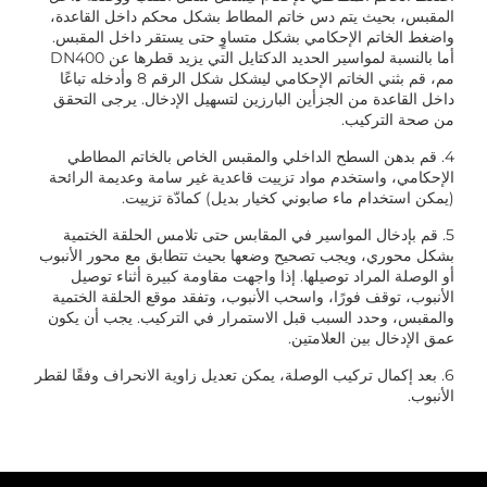
المقبس، بحيث يتم دس خاتم المطاط بشكل محكم داخل القاعدة،
واضغط الخاتم الإحكامي بشكل متساوٍ حتى يستقر داخل المقبس.
أما بالنسبة لمواسير الحديد الدكتايل التي يزيد قطرها عن DN400
مم، قم بثني الخاتم الإحكامي ليشكل شكل الرقم 8 وأدخله تباعًا
داخل القاعدة من الجزأين البارزين لتسهيل الإدخال. يرجى التحقق
من صحة التركيب.
4. قم بدهن السطح الداخلي والمقبس الخاص بالخاتم المطاطي
الإحكامي، واستخدم مواد تزييت قاعدية غير سامة وعديمة الرائحة
(يمكن استخدام ماء صابوني كخيار بديل) كمادّة تزييت.
5. قم بإدخال المواسير في المقابس حتى تلامس الحلقة الختمية
بشكل محوري، ويجب تصحيح وضعها بحيث تتطابق مع محور الأنبوب
أو الوصلة المراد توصيلها. إذا واجهت مقاومة كبيرة أثناء توصيل
الأنبوب، توقف فورًا، واسحب الأنبوب، وتفقد موقع الحلقة الختمية
والمقبس، وحدد السبب قبل الاستمرار في التركيب. يجب أن يكون
عمق الإدخال بين العلامتين.
6. بعد إكمال تركيب الوصلة، يمكن تعديل زاوية الانحراف وفقًا لقطر
الأنبوب.