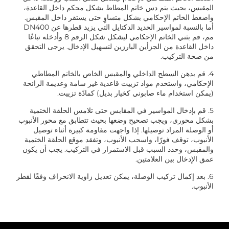
المقبس، بحيث يتم دس خاتم المطاط بشكل محكم داخل القاعدة،
واضغط الخاتم الإحكامي بشكل متساوٍ حتى يستقر داخل المقبس.
أما بالنسبة لمواسير الحديد الدكتايل التي يزيد قطرها عن DN400
مم، قم بثني الخاتم الإحكامي ليشكل شكل الرقم 8 وأدخله تباعًا
داخل القاعدة من الجزأين البارزين لتسهيل الإدخال. يرجى التحقق
من صحة التركيب.
4. قم بدهن السطح الداخلي والمقبس الخاص بالخاتم المطاطي
الإحكامي، واستخدم مواد تزييت قاعدية غير سامة وعديمة الرائحة
(يمكن استخدام ماء صابوني كخيار بديل) كمادّة تزييت.
5. قم بإدخال المواسير في المقابس حتى تلامس الحلقة الختمية
بشكل محوري، ويجب تصحيح وضعها بحيث تتطابق مع محور الأنبوب
أو الوصلة المراد توصيلها. إذا واجهت مقاومة كبيرة أثناء توصيل
الأنبوب، توقف فورًا، واسحب الأنبوب، وتفقد موقع الحلقة الختمية
والمقبس، وحدد السبب قبل الاستمرار في التركيب. يجب أن يكون
عمق الإدخال بين العلامتين.
6. بعد إكمال تركيب الوصلة، يمكن تعديل زاوية الانحراف وفقًا لقطر
الأنبوب.