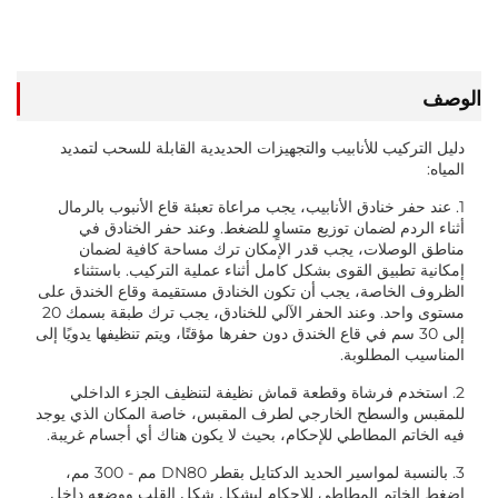
أسعار
الوصف
دليل التركيب للأنابيب والتجهيزات الحديدية القابلة للسحب لتمديد
المياه:
1. عند حفر خنادق الأنابيب، يجب مراعاة تعبئة قاع الأنبوب بالرمال
أثناء الردم لضمان توزيع متساوٍ للضغط. وعند حفر الخنادق في
مناطق الوصلات، يجب قدر الإمكان ترك مساحة كافية لضمان
إمكانية تطبيق القوى بشكل كامل أثناء عملية التركيب. باستثناء
الظروف الخاصة، يجب أن تكون الخنادق مستقيمة وقاع الخندق على
مستوى واحد. وعند الحفر الآلي للخنادق، يجب ترك طبقة بسمك 20
إلى 30 سم في قاع الخندق دون حفرها مؤقتًا، ويتم تنظيفها يدويًا إلى
المناسيب المطلوبة.
2. استخدم فرشاة وقطعة قماش نظيفة لتنظيف الجزء الداخلي
للمقبس والسطح الخارجي لطرف المقبس، خاصة المكان الذي يوجد
فيه الخاتم المطاطي للإحكام، بحيث لا يكون هناك أي أجسام غريبة.
3. بالنسبة لمواسير الحديد الدكتايل بقطر DN80 مم - 300 مم،
اضغط الخاتم المطاطي للإحكام ليشكل شكل القلب ووضعه داخل