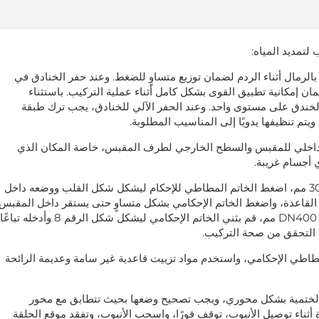
 لتمديد المياه:
ب بالرمال أثناء الردم لضمان توزيع متساوٍ للضغط. وعند حفر الخنادق في
 إمكانية تطبيق القوى بشكل كامل أثناء عملية التركيب. باستثناء
خندق على مستوى واحد. وعند الحفر الآلي للخنادق، يجب ترك طبقة
لداخلي للمقبس والسطح الخارجي لطرف المقبس، خاصة المكان الذي
 أجسام غريبة.
3. بالنسبة لمواسير الحديد الدكتايل بقطر DN80 مم - 300 مم، اضغط الخاتم المطاطي للإحكام ليشكل شكل القلب ووضعه داخل
قاعدة، واضغط الخاتم الإحكامي بشكل متساوٍ حتى يستقر داخل المقبس.
أما بالنسبة لمواسير الحديد الدكتايل التي يزيد قطرها عن DN400 مم، قم بثني الخاتم الإحكامي ليشكل شكل الرقم 8 وأدخله تباعًا
ى التحقق من صحة التركيب.
طاطي الإحكامي، واستخدم مواد تزييت قاعدية غير سامة وعديمة الرائحة
 الختمية بشكل محوري، ويجب تصحيح وضعها بحيث تتطابق مع محور
ة أثناء توصيل الأنبوب، توقف فورًا، واسحب الأنبوب، وتفقد موقع الحلقة