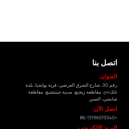
اتصل بنا
العنوان:
رقم 30، شارع الشرق العرضي، قرية يوانجيا، بلدة
نانكун، مقاطعة زيجنغ، مدينة جينتشنغ، مقاطعة
شانشي، الصين
اتصل الآن:
+86-13196519345
البريد الإلكتروني: