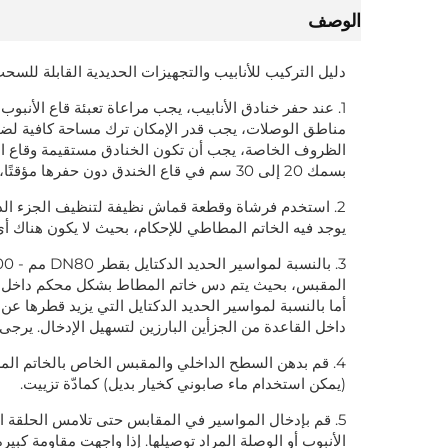
الوصف
دليل التركيب للأنابيب والتجهيزات الحديدية القابلة للسحب
1. عند حفر خنادق الأنابيب، يجب مراعاة تعبئة قاع الأنبو
مناطق الوصلات، يجب قدر الإمكان ترك مساحة كافية لضمان
الظروف الخاصة، يجب أن تكون الخنادق مستقيمة وقاع ال
بسمك 20 إلى 30 سم في قاع الخندق دون حفرها مؤقتًا، ويتم تنظيفها يدويًا إلى المناسيب المطلوبة.
2. استخدم فرشاة وقطعة قماش نظيفة لتنظيف الجزء ا
يوجد فيه الخاتم المطاطي للإحكام، بحيث لا يكون هناك أي
المقبس، بحيث يتم دس خاتم المطاط بشكل محكم داخل ال
داخل القاعدة من الجزأين البارزين لتسهيل الإدخال. يرج
4. قم بدهن السطح الداخلي والمقبس الخاص بالخاتم الم
(يمكن استخدام ماء صابوني كخيار بديل) كمادّة تزييت.
5. قم بإدخال المواسير في المقابس حتى تلامس الحلقة
الأنبوب أو الوصلة المراد توصيلها. إذا واجهت مقاومة كبير