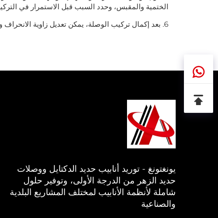
الختمية والمقبس، وحدد السبب قبل الاستمرار في التركيب
6. بعد إكمال تركيب الوصلة، يمكن تعديل زاوية الانحراف وفقًا لقطر الأنبوب.
يونغتونغ - توريد أنابيب حديد الدكتايل ووصلات
حديد الزهر من الدرجة الأولى، وتوفير حلول
شاملة لأنظمة الأنابيب لمختلف المشاريع البلدية
والصناعية