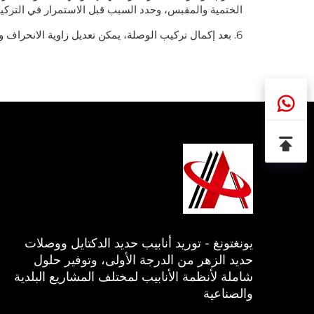
الختمية والمقبس، وحدد السبب قبل الاستمرار في التركيب
6. بعد إكمال تركيب الوصلة، يمكن تعديل زاوية الانحراف وفقًا لقطر الأنبوب.
يونغتونغ - توريد أنابيب حديد الدكتايل ووصلات
حديد الزهر من الدرجة الأولى، وتوفير حلول
شاملة لأنظمة الأنابيب لمختلف المشاريع البلدية
والصناعية