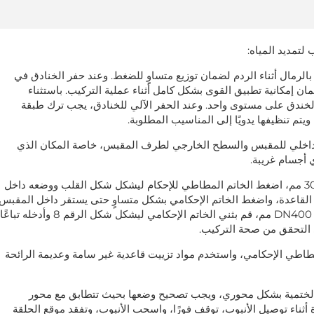
 لتمديد المياه:
ب بالرمال أثناء الردم لضمان توزيع متساوٍ للضغط. وعند حفر الخنادق في
 إمكانية تطبيق القوى بشكل كامل أثناء عملية التركيب. باستثناء
خندق على مستوى واحد. وعند الحفر الآلي للخنادق، يجب ترك طبقة
لداخلي للمقبس والسطح الخارجي لطرف المقبس، خاصة المكان الذي
 أجسام غريبة.
3. بالنسبة لمواسير الحديد الدكتايل بقطر DN80 مم - 300 مم، اضغط الخاتم المطاطي للإحكام ليشكل شكل القلب ووضعه داخل
قاعدة، واضغط الخاتم الإحكامي بشكل متساوٍ حتى يستقر داخل المقبس.
أما بالنسبة لمواسير الحديد الدكتايل التي يزيد قطرها عن DN400 مم، قم بثني الخاتم الإحكامي ليشكل شكل الرقم 8 وأدخله تباعًا
ى التحقق من صحة التركيب.
طاطي الإحكامي، واستخدم مواد تزييت قاعدية غير سامة وعديمة الرائحة
 الختمية بشكل محوري، ويجب تصحيح وضعها بحيث تتطابق مع محور
ة أثناء توصيل الأنبوب، توقف فورًا، واسحب الأنبوب، وتفقد موقع الحلقة