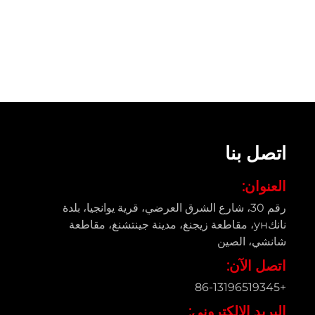
اتصل بنا
العنوان:
رقم 30، شارع الشرق العرضي، قرية يوانجيا، بلدة
نانكун، مقاطعة زيجنغ، مدينة جينتشنغ، مقاطعة
شانشي، الصين
اتصل الآن:
+86-13196519345
البريد الإلكتروني: