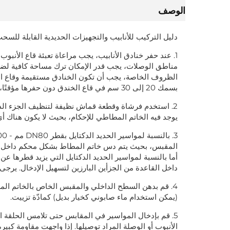
الوصف
دليل التركيب للأنابيب والتجهيزات الحديدية القابلة للسحب
1. عند حفر خنادق الأنابيب، يجب مراعاة تعبئة قاع الأنبو
مناطق الوصلات، يجب قدر الإمكان ترك مساحة كافية لضمان
الظروف الخاصة، يجب أن تكون الخنادق مستقيمة وقاع ال
بسمك 20 إلى 30 سم في قاع الخندق دون حفرها مؤقتًا، ويتم تنظيفها يدويًا إلى المناسيب المطلوبة.
2. استخدم فرشاة وقطعة قماش نظيفة لتنظيف الجزء ا
يوجد فيه الخاتم المطاطي للإحكام، بحيث لا يكون هناك أي
المقبس، بحيث يتم دس خاتم المطاط بشكل محكم داخل ال
داخل القاعدة من الجزأين البارزين لتسهيل الإدخال. يرج
4. قم بدهن السطح الداخلي والمقبس الخاص بالخاتم الم
(يمكن استخدام ماء صابوني كخيار بديل) كمادّة تزييت.
5. قم بإدخال المواسير في المقابس حتى تلامس الحلقة
الأنبوب أو الوصلة المراد توصيلها. إذا واجهت مقاومة كبير