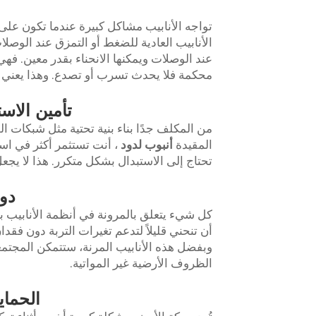
تواجه الأنابيب مشاكل كبيرة عندما تكون على
الأنابيب العادية للضغط أو التمزق عند الوصل
عند الوصلات ويمكنها الانحناء بقدر معين. فه
محكمة فلا يحدث تسرب أو تصدع. وهذا يعني 
تأمين الاست
من المكلف جدًا بناء بنية تحتية مثل شبكات ا
المقيدة
أنبوب لدود
، أنت تستثمر أكثر في است
تحتاج إلى الاستبدال بشكل متكرر. هذا لا يجع
دور
كل شيء يتعلق بالمرونة في أنظمة الأنابيب با
أن تنحني قليلاً لتدعم تغيرات التربة دون فق
وبفضل هذه الأنابيب المرنة، ستتمكن المج
الظروف الأرضية غير المواتية.
الحماي