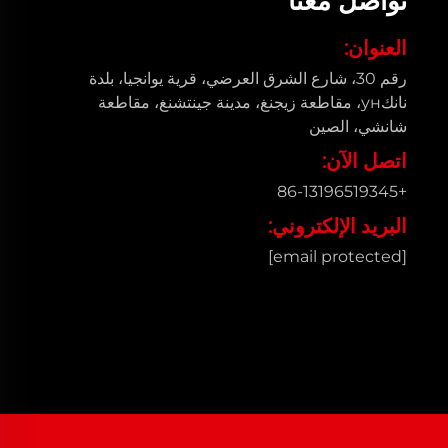
تواصل معنا
العنوان:
رقم 30، شارع الشرق العرضي، قرية يوانجيا، بلدة
نانكун، مقاطعة زيجنغ، مدينة جينتشنغ، مقاطعة
شانشي، الصين
اتصل الآن:
+86-13196519345
البريد الإلكتروني:
[email protected]